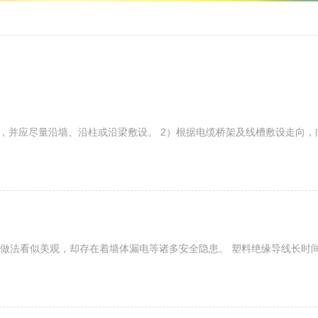
捷，并应尽量沿墙、沿柱或沿梁敷设。 2）根据电缆桥架及线槽敷设走向
做法看似美观，却存在着墙体漏电等诸多安全隐患。 塑料绝缘导线长时