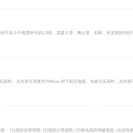
径不应小于电缆外径的1.5倍，混凝土管、陶土管、石棉、水泥管的内径不应
部时，允许牵引强度为70N/cm;对于铝芯电缆，当牵引头部时，允许牵引
1)高的击穿强度; (2)低的介质损耗; (3)相当高的绝缘电阻; (4)优