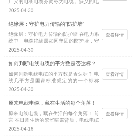
广义的电线电缆亦简称为电缆。狭义的电
缆是指绝缘电缆。它可定义为：由下列部
2025-04-30
分组成的集合体，一根或多根绝缘线芯，
以及它们各自可能...
绝缘层：守护电力传输的“防护墙”
绝缘层：守护电力传输的防护墙 在电力系
查看详情
统中，电缆绝缘层如同坚固的防护墙，守
护着电力的稳定传输。其不仅将导体与外
2025-04-30
界隔离，防止电流泄漏，还能承受一定的
电压，保障电力传输...
如何判断电线电缆的平方数是否达标？
如何判断电线电缆的平方数是否达标？ 电
查看详情
线几平方是国家标准规定的的一个标称
值，电线的平方实际上标的是电线的横截
2025-04-30
面积，即电线圆形横截面的面积，单位为
平方毫米。是用户根据...
原来电线电缆，藏在生活的每个角落！
原来电线电缆，藏在生活的每个角落！ 前
查看详情
言 在日常生活的繁华喧嚣背后，电线电缆
如同一位低调的幕后英雄，默默地发挥着
2025-04-16
关键作用，往往被我们熟视无睹。然而，