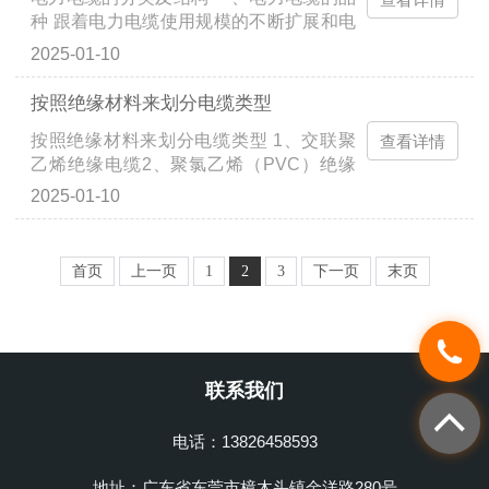
种 跟着电力电缆使用规模的不断扩展和电
网对电力电缆提出的新要求，制作电力电
2025-01-10
缆的新资料、新工艺不断出现，电缆的电
压等级逐步增高，...
按照绝缘材料来划分电缆类型
按照绝缘材料来划分电缆类型 1、交联聚
查看详情
乙烯绝缘电缆2、聚氯乙烯（PVC）绝缘
电缆3、聚乙烯（PE）绝缘电缆4、橡胶绝
2025-01-10
缘电缆5、粘性油纸绝缘电缆6、不滴流油
纸绝缘电缆7、充油电缆8、...
首页
上一页
1
2
3
下一页
末页
联系我们
电话：13826458593
地址：广东省东莞市樟木头镇金洋路280号