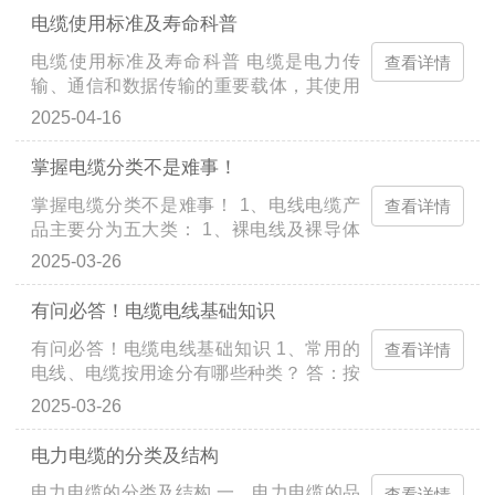
它恰似一条无形却...
电缆使用标准及寿命科普
电缆使用标准及寿命科普 电缆是电力传
查看详情
输、通信和数据传输的重要载体，其使用
标准和寿命直接影响系统的安全性和可靠
2025-04-16
性。以下是关于电缆使用标准及寿命的详
细介绍： 一、电缆使...
掌握电缆分类不是难事！
掌握电缆分类不是难事！ 1、电线电缆产
查看详情
品主要分为五大类： 1、裸电线及裸导体
制品 本类产品的主要特征是：纯的导体金
2025-03-26
属，无绝缘及护套层，如钢芯铝绞线、铜
铝汇流排、电力机车...
有问必答！电缆电线基础知识
有问必答！电缆电线基础知识 1、常用的
查看详情
电线、电缆按用途分有哪些种类？ 答：按
用途可分为裸导线、绝缘电线、耐热电
2025-03-26
线、屏蔽电线、电力电缆、控制电缆、通
信电缆、射频电缆等。...
电力电缆的分类及结构
电力电缆的分类及结构 一、电力电缆的品
查看详情